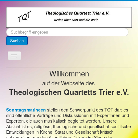
Suchen
...
Suchen
Toggle
Navigation
Willkommen
Startseite
Über uns
auf der Webseite des
Theologischen Quartetts Trier e.V.
Kontakt
Veranstaltungen
Sonntagsmatineen
stellen den Schwerpunkt des TQT dar; es
Archiv
sind öffentliche Vorträge und Diskussionen mit Expertinnen und
Experten, die auch musikalisch begleitet werden. Unsere
Impressum
Absicht ist es, religiöse, theologische und gesellschaftspolitische
Entwicklungen in Kirche, Staat und Gesellschaft kritisch
aufzugreifen, um den öffentlichen Diskurs im Sinne der