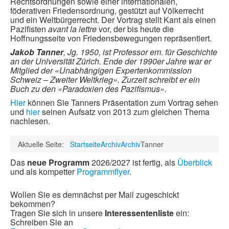
Rechtsordnungen sowie einer internationalen,
föderativen Friedensordnung, gestützt auf Völkerrecht
und ein Weltbürgerrecht. Der Vortrag stellt Kant als einen
Pazifisten
avant la lettre
vor, der bis heute die
Hoffnungsseite von Friedensbewegungen repräsentiert.
Jakob Tanner
, Jg. 1950, ist Professor em. für Geschichte
an der Universität Zürich. Ende der 1990er Jahre war er
Mitglied der «Unabhängigen Expertenkommission
Schweiz – Zweiter Weltkrieg». Zurzeit schreibt er ein
Buch zu den «Paradoxien des Pazifismus».
Hier
können Sie Tanners Präsentation zum Vortrag sehen
und
hier
seinen Aufsatz von 2013 zum gleichen Thema
nachlesen.
Aktuelle Seite:
Startseite
Archiv
Archiv
Tanner
Das
neue Programm
2026/2027 ist fertig, als
Überblick
und als kompetter
Programmflyer
.
Wollen Sie es demnächst per Mail zugeschickt
bekommen?
Tragen Sie sich in unsere
Interessentenliste
ein:
Schreiben Sie an