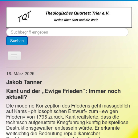
Suchen
...
Suchen
Toggle
Navigation
Startseite
16. März 2025
Jakob Tanner
Über uns
Kant und der „Ewige Frieden“: Immer noch
Kontakt
aktuell?
Veranstaltungen
Die moderne Konzeption des Friedens geht massgeblich
auf Kants «philosophischen Entwurf» zum «ewigen
Archiv
Frieden» von 1795 zurück. Kant realisierte, dass die
technisch aufgerüstete Kriegführung künftig beispiellose
Impressum
Destruktionsgewalten entfesseln würde. Er erkannte
weitsichtig die Bedeutung republikanischer