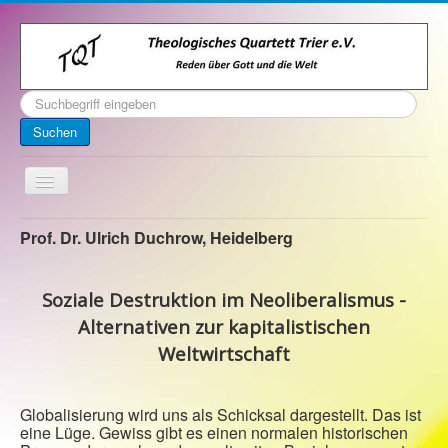
Suchen
...
Suchen
Toggle
Navigation
Startseite
Prof. Dr. Ulrich Duchrow, Heidelberg
Über uns
Soziale Destruktion im Neoliberalismus -
Kontakt
Alternativen zur kapitalistischen
Veranstaltungen
Weltwirtschaft
Archiv
Impressum
Globalisierung wird uns als Schicksal dargestellt. Das ist
eine Lüge. Gewiss gibt es einen normalen historischen