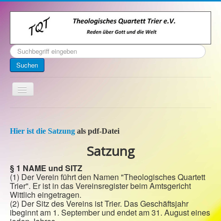
Suchen
...
Suchen
Toggle
Navigation
Startseite
Über uns
Hier ist die Satzung
als pdf-Datei
Satzung
Kontakt
Veranstaltungen
§ 1 NAME und SITZ
(1) Der Verein führt den Namen "Theologisches Quartett
Archiv
Trier". Er ist in das Vereinsregister beim Amtsgericht
Wittlich eingetragen.
Impressum
(2) Der Sitz des Vereins ist Trier. Das Geschäftsjahr
ibeginnt am 1. September und endet am 31. August eines