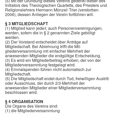
(5) Mit der Gründung dieses Vereins gedenkt dieser des
Initiators des Theologischen Quartetts, des Priesters und
Religionslehrers Hermann Münzel/ Trier (verstorben
2006), dessen Anliegen der Verein fortführen will.
§ 3 MITGLIEDSCHAFT
(1) Mitglied kann jede/r, auch Personenvereinigungen,
werden, sofern die in § 2 genannten Ziele gebilligt
werden.
(2) Der Vorstand entscheidet über Anträge auf
Mitgliedschaft. Bei Ablehnung trifft die Mit-
gliederversammlung mit einfacher Mehrheit der
anwesenden Mitglieder die endgültige Entscheidung.
(3) Es wird ein Mitgliederbeitrag erhoben, der von der
Mitgliederversammlung festgelegt wird.
(4) Einmalspenden führen nicht automatisch zur
Mitgliedschaft.
(5) Die Mitgliedschaft endet durch Tod, freiwilligen Austritt
oder Ausschluss, der durch 2/3-Mehrheit der
anwesenden Mitglieder einer Mitgliederversammlung
beschlossen wird.
§ 4 ORGANISATION
Die Organe des Vereins sind:
(1) die Mitgliederversammlung