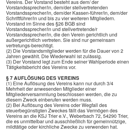
Vereins. Der Vorstand besteht aus dem/ der
Vorstandssprecher/in, dem/der stellvertretenden
Vorstandssprecher/in, dem/der Kassen-führer/in, dem/der
Schriftführer/in und bis zu vier weiteren Mitgliedern.
Vorstand im Sinne des §26 BGB sind
Vorstandssprecher/in und stellvertretende/r
Vorstandssprecher/in, die den Verein gerichtlich und
außergerichtlich vertreten. Sie sind nur gemeinsam
vertretungs-berechtigt.
(2) Die Vorstandsmitglieder werden für die Dauer von 2
Jahren gewählt. Die Wiederwahl ist zulässig.
(3) Der Vorstand legt zum Ende seiner Wahlperiode einen
Tätigkeitsbericht des Vereins vor.
§ 7 AUFLÖSUNG DES VEREINS
(1) Eine Auflösung des Vereins kann nur durch 3/4
Mehrheit der anwesenden Mitglieder einer
Mitgliederversammlung beschlossen werden, die zu
diesem Zweck einberufen werden muss.
(2) Bei Auflösung des Vereins oder Wegfall des
steuerbegünstigten Zweckes fällt das Vermögen des
Vereins an die KSJ Trier e.V., Weberbach 72, 54290 Trier,
die es unmittelbar und ausschließlich für gemeinnützige,
mildtätige oder kirchliche Zwecke zu verwenden hat.