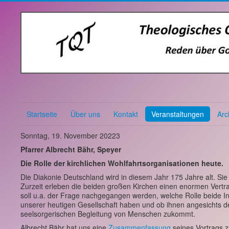
Startseite
Über uns
Kontakt
Veranstaltungen
Arc
Sonntag, 19. November 20223
Pfarrer Albrecht Bähr, Speyer
D
ie Rolle der kirchlichen Wohlfahrtsorganisationen heute.
Die Diakonie Deutschland wird in diesem Jahr 175 Jahre alt. Sie
Zurzeit erleben die beiden großen Kirchen einen enormen Vertra
soll u.a. der Frage nachgegangen werden, welche Rolle beide Inst
unserer heutigen Gesellschaft haben und ob ihnen angesichts d
seelsorgerischen Begleitung von Menschen zukommt.
Albrecht Bähr hat uns eine
Zusammenfassung
seines Vortrags z