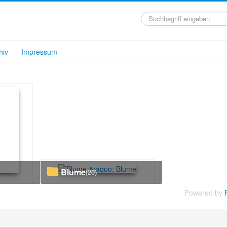
Suchen
...
hiv
Impressum
Blume
(20)
Powered by