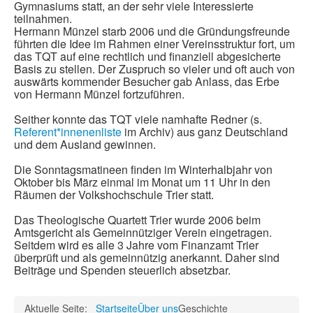
Gymnasiums statt, an der sehr viele Interessierte
teilnahmen.
Hermann Münzel starb 2006 und die Gründungsfreunde
führten die Idee im Rahmen einer Vereinsstruktur fort, um
das TQT auf eine rechtlich und finanziell abgesicherte
Basis zu stellen. Der Zuspruch so vieler und oft auch von
auswärts kommender Besucher gab Anlass, das Erbe
von Hermann Münzel fortzuführen.
Seither konnte das TQT viele namhafte Redner (s.
Referent*innenenliste
im Archiv) aus ganz Deutschland
und dem Ausland gewinnen.
Die Sonntagsmatineen finden im Winterhalbjahr von
Oktober bis März einmal im Monat um 11 Uhr in den
Räumen der Volkshochschule Trier statt.
Das Theologische Quartett Trier wurde 2006 beim
Amtsgericht als Gemeinnütziger Verein eingetragen.
Seitdem wird es alle 3 Jahre vom Finanzamt Trier
überprüft und als gemeinnützig anerkannt. Daher sind
Beiträge und Spenden steuerlich absetzbar.
Aktuelle Seite:
Startseite
Über uns
Geschichte