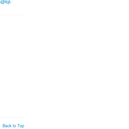
e@tqt-
Back to Top