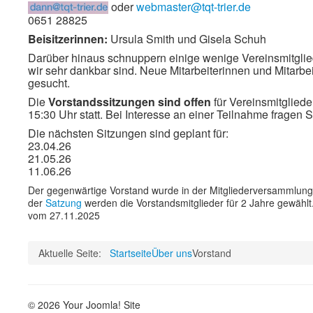
oder
webmaster@tqt-trier.de
0651 28825
Beisitzerinnen:
Ursula Smith und Gisela Schuh
Darüber hinaus schnuppern einige wenige Vereinsmitgliede
wir sehr dankbar sind. Neue Mitarbeiterinnen und Mitarbe
gesucht.
Die
Vorstandssitzungen sind offen
für Vereinsmitgliede
15:30 Uhr statt. Bei Interesse an einer Teilnahme fragen 
Die nächsten Sitzungen sind geplant für:
23.04.26
21.05.26
11.06.26
Der gegenwärtige Vorstand wurde in der Mitgliederversammlun
der
Satzung
werden die Vorstandsmitglieder für 2 Jahre gewählt
vom 27.11.2025
Aktuelle Seite:
Startseite
Über uns
Vorstand
© 2026 Your Joomla! Site