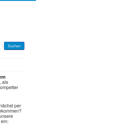
Suchen
mm
, als
kompetter
nächst per
 bekommen?
 unsere
ein: